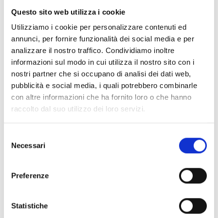
anche il foie gras. Ottimo con i dolci in genere,
Questo sito web utilizza i cookie
ma soprattutto a pasta secca.
Utilizziamo i cookie per personalizzare contenuti ed
annunci, per fornire funzionalità dei social media e per
Servizio: 14-15 °C
analizzare il nostro traffico. Condividiamo inoltre
informazioni sul modo in cui utilizza il nostro sito con i
nostri partner che si occupano di analisi dei dati web,
Bottiglia: 0,375 lt
pubblicità e social media, i quali potrebbero combinarle
con altre informazioni che ha fornito loro o che hanno
raccolto dal suo utilizzo dei loro servizi.
DESCRIZIONE
Selezione
Solo le botti migliori vengono custodite per lungo tempo e
Necessari
danno vita al Torchiato di Fregona “Piera Dolza 10 anni”.
del
consenso
Sole e aria abbracciano i vigneti, dove assecondando i
tempi della natura si ottengono, in annate selezionate, vini
Preferenze
di grandissima qualità. Il giusto equilibrio tra le uve Glera,
Verdiso e Boschera contribuisce ad avere un vino con
un’armonia unica.
Statistiche