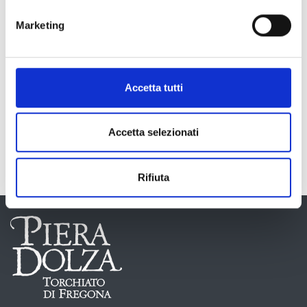
L’ impatto olfattivo preponderante è dominato dalla frutta
candita, al palato la morbidezza zuccherina è da subito ben
Marketing
amalgamata a una strabiliante freschezza, con un’ottima
corposità. Inebriante e caldo per il suo volume alcolico, ha
un’eccellente persistenza per nulla stucchevole che
riemerge quasi infinita donando un’appagante sensazione
Accetta tutti
di piacere.
Accetta selezionati
Scarica la scheda tecnica
Rifiuta