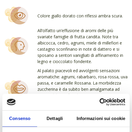
Docg
Colli
di
Colore giallo dorato con riflessi ambra scura.
Conegliano
Torchiato
All’olfatto un’effusione di aromi delle più
di
svariate famiglie di frutta candita. Note tra
Fregona
albicocca, cedro, agrumi, miele di millefiori e
10
castagno sconfinano in note di dattero e si
anni
sposano a sentori vanigliati di affinamento in
quantità
legno e cioccolato fondente.
Al palato piacevoli ed avvolgenti sensazioni
aromatiche: agrumi, rabarbaro, rosa rossa, uva
passa, e caramelle Rossana. La morbidezza
zuccherina è da subito ben amalgamata ad
una strabiliante freschezza, con un’ottima
corposità. Ha un’eccellente persistenza che
riemerge quasi infinita.
Ottimo come vino da meditazione, pre e fine
Consenso
Dettagli
Informazioni sui cookie
pasto. Accompagna splendidamente formaggi
piccanti ed erborinati in genere. Sposa bene