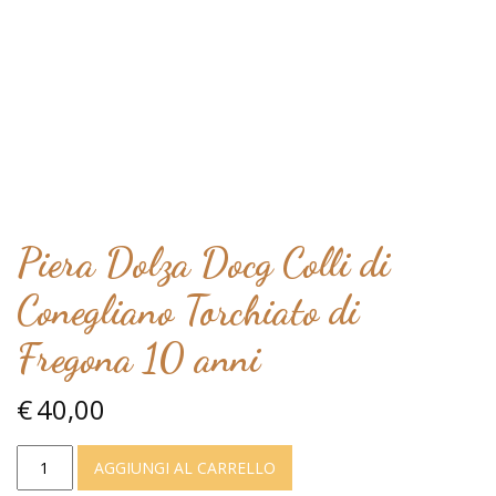
Piera Dolza Docg Colli di
Conegliano Torchiato di
Fregona 10 anni
€
40,00
Piera
AGGIUNGI AL CARRELLO
Dolza