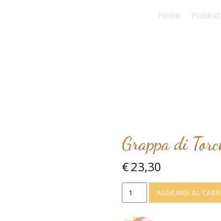
Home
Prodotti
Grappa di Torc
€
23,30
Grappa
AGGIUNGI AL CAR
di
Torchiato
di