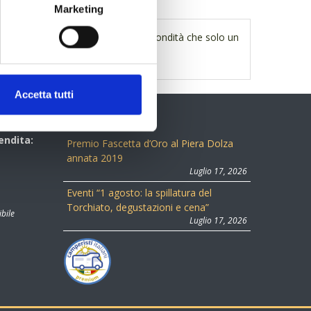
Marketing
 caratteristiche di morbidezza e rotondità che solo un
Accetta tutti
ULTIME NEWS
endita:
Premio Fascetta d’Oro al Piera Dolza
annata 2019
Luglio 17, 2026
Eventi “1 agosto: la spillatura del
Torchiato, degustazioni e cena”
ibile
Luglio 17, 2026