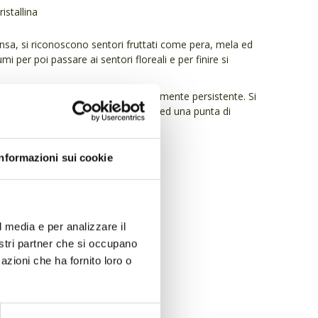
istallina
tensa, si riconoscono sentori fruttati come pera, mela ed
mi per poi passare ai sentori floreali e per finire si
to morbida, fragrante, fine e decisamente persistente. Si
 di frutta, note di erbe aromatiche ed una punta di
Informazioni sui cookie
nte o fresca
t.
l media e per analizzare il
nostri partner che si occupano
azioni che ha fornito loro o