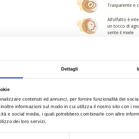
Fregona
Trasparente e cr
quantità
All’olfatto è in
un tocco di agru
sente il miele
Al palato è mol
riscontra un mix
eucalipto
Dettagli
Servizio: ambie
Bottiglia da 0,5l
ookie
nalizzare contenuti ed annunci, per fornire funzionalità dei socia
inoltre informazioni sul modo in cui utilizza il nostro sito con i 
Gradazione 40°
icità e social media, i quali potrebbero combinarle con altre inform
lizzo dei loro servizi.