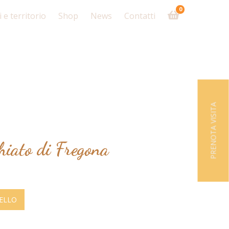
0
 e territorio
Shop
News
Contatti
PRENOTA VISITA
hiato di Fregona
RELLO