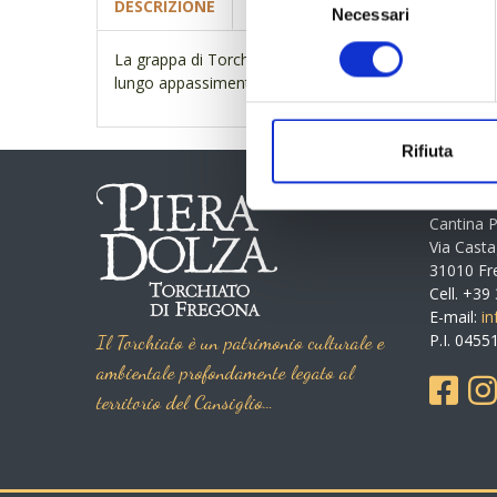
DESCRIZIONE
Necessari
del
consenso
La grappa di Torchiato ottenuta dalle vinacce del Tor
lungo appassimento delle uve e quindi vinacce da cui
Rifiuta
INFOR
Cantina P
Via Cast
31010 Fre
Cell. +3
E-mail:
i
Il Torchiato è un patrimonio culturale e
P.I. 045
ambientale profondamente legato al
territorio del Cansiglio…