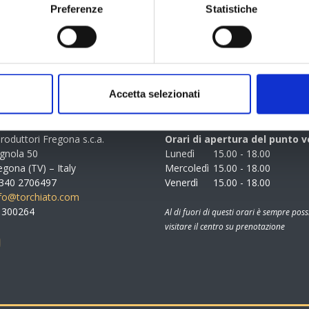
Preferenze
Statistiche
chiato di Fregona i questo raro vino, nonostante sia secca esprime le
 è ottenuta possono dare.
Accetta selezionati
MAZIONI
ORARI APERTURA
roduttori Fregona s.c.a.
Orari di apertura del punto v
agnola 50
Lunedì
15.00 - 18.00
gona (TV) – Italy
Mercoledì
15.00 - 18.00
9 340 2706497
Venerdì
15.00 - 18.00
nfo@torchiato.com
51300264
Al di fuori di questi orari è sempre poss
visitare il centro su prenotazione