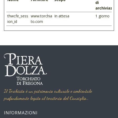
di
archiviazio
thwcfe_sess
www.torchia
In attesa
1 giorno
ion_id
to.com
Il Torchiato è un patrimonio culturale e ambientale
profondamente legato al territorio del Cansiglio…
INFORMAZIONI