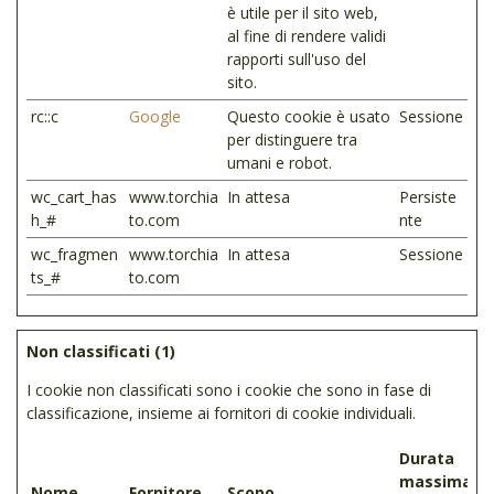
è utile per il sito web,
al fine di rendere validi
rapporti sull'uso del
sito.
rc::c
Google
Questo cookie è usato
Sessione
per distinguere tra
umani e robot.
wc_cart_has
www.torchia
In attesa
Persiste
h_#
to.com
nte
wc_fragmen
www.torchia
In attesa
Sessione
ts_#
to.com
Non classificati (1)
I cookie non classificati sono i cookie che sono in fase di
classificazione, insieme ai fornitori di cookie individuali.
Durata
massima
Nome
Fornitore
Scopo