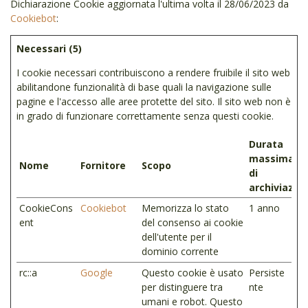
Dichiarazione Cookie aggiornata l'ultima volta il 28/06/2023 da
Cookiebot
:
Necessari (5)
I cookie necessari contribuiscono a rendere fruibile il sito web
abilitandone funzionalità di base quali la navigazione sulle
pagine e l'accesso alle aree protette del sito. Il sito web non è
in grado di funzionare correttamente senza questi cookie.
Durata
massima
Nome
Fornitore
Scopo
di
archiviazio
CookieCons
Cookiebot
Memorizza lo stato
1 anno
ent
del consenso ai cookie
dell'utente per il
dominio corrente
rc::a
Google
Questo cookie è usato
Persiste
per distinguere tra
nte
umani e robot. Questo