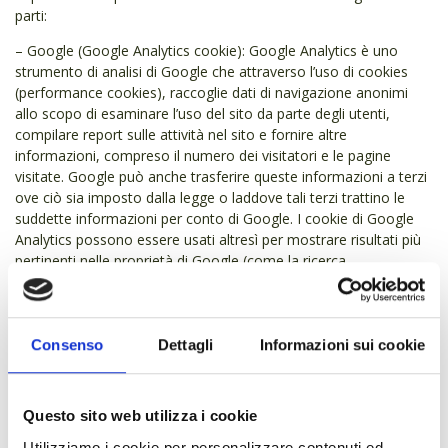
parti:
– Google (Google Analytics cookie): Google Analytics è uno
strumento di analisi di Google che attraverso l’uso di cookies
(performance cookies), raccoglie dati di navigazione anonimi
allo scopo di esaminare l’uso del sito da parte degli utenti,
compilare report sulle attività nel sito e fornire altre
informazioni, compreso il numero dei visitatori e le pagine
visitate. Google può anche trasferire queste informazioni a terzi
ove ciò sia imposto dalla legge o laddove tali terzi trattino le
suddette informazioni per conto di Google. I cookie di Google
Analytics possono essere usati altresì per mostrare risultati più
pertinenti nelle proprietà di Google (come la ricerca
Google).Google non assocerà l’indirizzo Ip a nessun altro dato
posseduto da Google. I dati trasmessi a Google sono depositati
presso i server di Google negli Stati Uniti.
Consenso
Dettagli
Informazioni sui cookie
– Google (Youtube cookie). Youtube è una piattaforma di
proprietà di Google, per la condivisione di video, che utilizza
cookie per raccogliere informazioni degli utenti e dei dispositivi
Questo sito web utilizza i cookie
di navigazione.
Per ulteriori informazioni sull’uso dei dati e sul loro trattamento
Utilizziamo i cookie per personalizzare contenuti ed