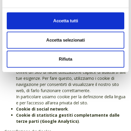
– Google+ (
link informativa cookie
).
Utilizzo di cookie da parte di questo sito
Accetta tutti
Utilizziamo i cookie per offrirti ciò che desideri nel modo più
semplice e veloce possibile. Organizziamo le informazioni
ottenute da migliaia di visite e le analizziamo in maniera globale.
Questo tipo di analisi è volta ad individuare le tendenze dei
Accetta selezionati
numerosi utenti che visitano il nostro Sito.
Il nostro Sito utilizza i seguenti tipi di cookie:
Rifiuta
Cookie tecnici:
Cantina Produttori Fregona s.c.a. vuole
offrire un Sito di facile utilizzazione capace di adattarsi alle
tue esigenze. Per fare questo, utilizziamo i cookie di
navigazione per consentirti di visualizzare il nostro sito
web, di farlo funzionare correttamente.
In particolare usiamo cookie per la definizione della lingua
e per l’accesso all’area privata del sito.
Cookie di social network
.
Cookie di statistica gestiti completamente dalle
terze parti (Google Analytics)
.