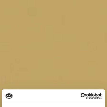
Tra Piave e Cansiglio
Il Torchiato è un patrimonio culturale e ambientale
profondamente legato al territorio del Cansiglio:
un ambiente
naturale che contribuisce in modo determinante a creare
la diversità e unicità di questo Vino
. Come spesso accade,
la differenza tra “limite” e “vantaggio” è davvero molto sottile. Le
condizioni atmosferiche, a volte avverse per pioggia o gelo,
sono per altri aspetti favorevoli al viticoltore grazie alla buona
ventilazione che preserva le vigne da molte malattie, limitando
di conseguenza i trattamenti. Tutto ciò permette alle uve
bianche di queste zone di conservare i profumi della primavera,
l’aria frizzante, le fragranze dei fiori.
La zona di produzione del vino “Colli di Conegliano” Torchiato di
Fregona comprende in tutto o in parte il territorio dei seguenti
comuni:
Fregona
,
Sarmede
e
Cappella Maggiore
.