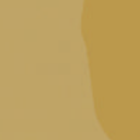
Piera Dolza, una storia da
raccontare
La produzione del Torchiato di Fregona segue una
procedura antichissima
. Nel
Disciplinare di Produzione
non
sono previsti interventi chimici esterni, tutto avviene sfruttando
le stagioni, il particolare microclima della zona di Fregona e
l’esperienza del produttore.
Si narra che nel
1600 un vignaiolo fu costretto a
vendemmiare dell’uva nonostante non fosse
perfettamente maturata a causa di una gelata
anticipata
. Vendemmiò l’uva e la adagiò nel granaio su dei
graticci. La primavera seguente si sorprese nel ritrovare dell’uva
dolcissima ma anche indurita dal processo di appassimento.
Provò quindi a torchiarla più volte e mise poi il mosto a riposo in
piccole botti senza troppa convinzione. A distanza di un anno il