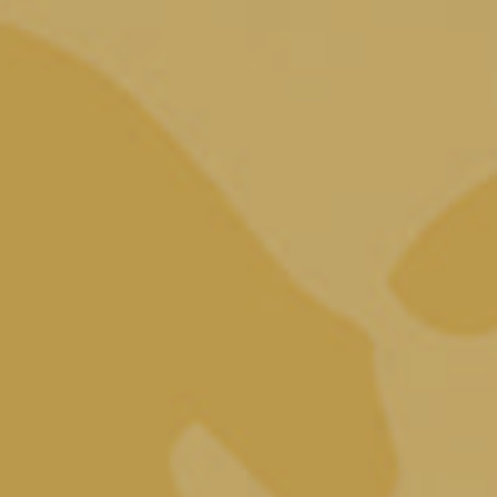
Torchiato di Fregona Piera Dolza, Boschera e Grappa di
Torchiato. Tre prodotti che nascono dalla passione di un gruppo
di 7 produttori storici organizzati nella Cantina Produttori
Fregona s.c.a.
Il prodotto principe della nostra produzione è il
Piera Dolza
Docg Colli di Conegliano Torchiato di Fregona
vino passito,
dolce e vellutato, ottimo come pre e fine pasto. Altro prodotto
tipico della zona è il
Boschera IGT dei Colli Trevigiani
che
grazie alle moderne tecniche viene vinificato in purezza donando
al palato un vino fresco e delicato.
E come da tradizione, accanto a ottimi vini c’è sempre un’ottima
grappa. La
Grappa di Torchiato di Fregona
viene prodotto e
distillata come un tempo per fornire al consumatore il piacere di
un prodotto di assoluta qualità.
VAI ALLO SHOP