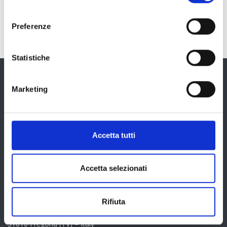
consenso
Preferenze
Statistiche
Marketing
Accetta tutti
Il Torchiato è un patrimonio culturale e ambientale
profondamente legato al territorio del Cansiglio…
Accetta selezionati
INFORMAZIONI
Rifiuta
Cantina Produttori Fregona s.c.a.
Via Castagnola 50
31010 Fregona (TV) – Italy