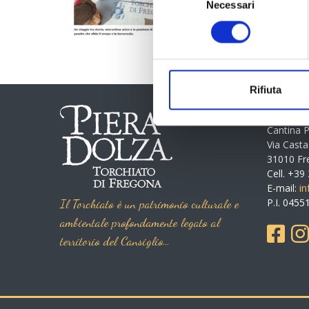
Necessari
del
consenso
Rifiuta
INFOR
Cantina P
Via Cast
31010 Fre
Cell. +3
E-mail:
i
Il Torchiato è un patrimonio culturale e
P.I. 045
ambientale profondamente legato al
territorio del Cansiglio…