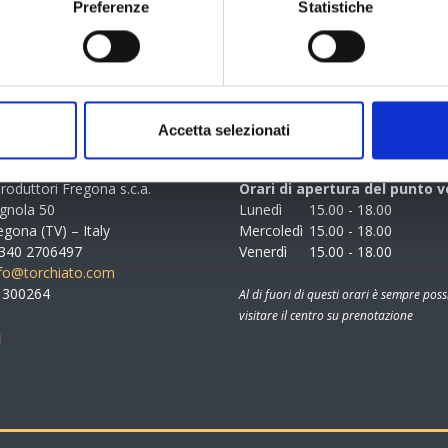
Preferenze
Statistiche
Accetta selezionati
MAZIONI
ORARI APERTURA
roduttori Fregona s.c.a.
Orari di apertura del punto v
agnola 50
Lunedì
15.00 - 18.00
gona (TV) – Italy
Mercoledì
15.00 - 18.00
9 340 2706497
Venerdì
15.00 - 18.00
nfo@torchiato.com
51300264
Al di fuori di questi orari è sempre poss
visitare il centro su prenotazione